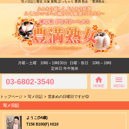
写メ日記 | 鶯谷 大塚 巣鴨 ぽっちゃり 豊満 熟女 「豊満熟女」
月曜～土曜 10時～19時30分
日曜・祭日 10時～18時
定休日:年中無休
home
menu
03-6802-3540
HOME
MENU
トップページ
写メ日記
雲多めの日曜日ですが😌
写メ日記
ようこ(54歳)
T158 B100(F) H110