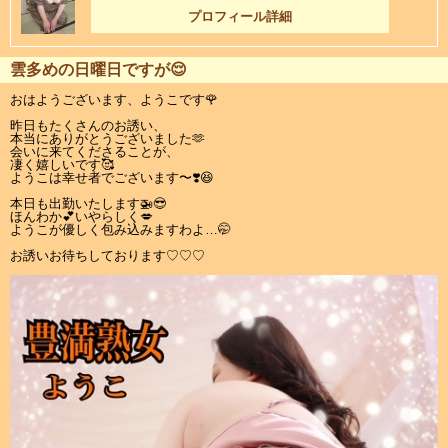
プロフィール詳細
雲多めの日曜日ですが😌
おはようございます、ようこです🌹
昨日もたくさんのお誘い、
本当にありがとうございました🫶
会いに来てくださることが、
凄く嬉しいです🥰
ようこは幸せ者でございます〜❣️😆
本日も出勤いたします🚁😎
ほんわか💕いやらしく💋
ようこが優しく包み込みますわよ…🤭
お誘いお待ちしております♡♡♡