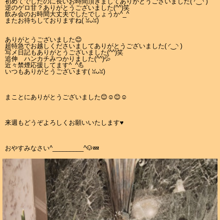
初めてでしたのに長いお時間頂きましてありがとうございました(⁠ ⁠◜⁠‿⁠◝⁠ ⁠)⁠
逆のゲロ甘？ありがとうございました(⁠^⁠^⁠)笑
飲み会のお時間大丈夫でしたでしょうか^⁠_⁠^
またお待ちしておりますね(⁠ ⁠ꈍ⁠ᴗ⁠ꈍ⁠)
ありがとうございました😊
超特急でお越しくださいましてありがとうございました(⁠ ⁠◜⁠‿⁠◝⁠ ⁠)⁠
写メ日記もありがとうございました(⁠^⁠^⁠)笑
追伸 ハンカチみつかりました(⁠^⁠^⁠)💦
近々禁煙応援してます^⁠_⁠^💪
いつもありがとうございます(⁠ ⁠ꈍ⁠ᴗ⁠ꈍ⁠)
まことにありがとうございました😊☺️😊☺️
来週もどうぞよろしくお願いいたします♥️
おやすみなさい^⁠_⁠_⁠_⁠_⁠_⁠_⁠_⁠_⁠_⁠^🐶💤