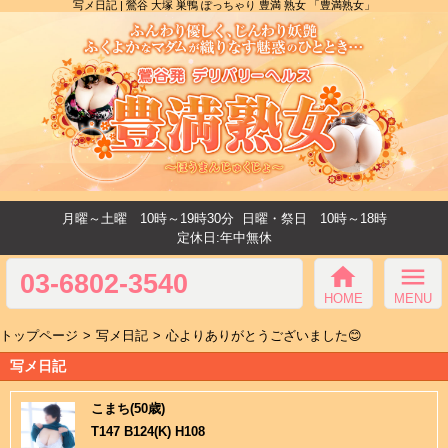
写メ日記 | 鶯谷 大塚 巣鴨 ぽっちゃり 豊満 熟女 「豊満熟女」
月曜～土曜 10時～19時30分
日曜・祭日 10時～18時
定休日:年中無休
home
menu
03-6802-3540
HOME
MENU
トップページ
写メ日記
心よりありがとうございました😊
写メ日記
こまち(50歳)
T147 B124(K) H108