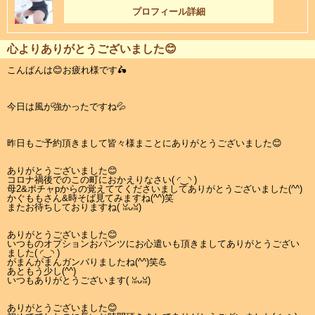
プロフィール詳細
心よりありがとうございました😊
こんばんは😊お疲れ様です🛵
今日は風が強かったですね💦
昨日もご予約頂きまして皆々様まことにありがとうございました😊
ありがとうございました😊
コロナ禍後でのこの町におかえりなさい(⁠ ⁠◜⁠‿⁠◝⁠ ⁠)⁠
母2&ポチャpからの覚えててくださいましてありがとうございました(⁠^⁠^⁠)
かぐももさん&時そば見てみますね(⁠^⁠^⁠)笑
またお待ちしておりますね(⁠ ⁠ꈍ⁠ᴗ⁠ꈍ⁠)
ありがとうございました😊
いつものオプションおパンツにお心遣いも頂きましてありがとうござい
ました( ⁠◜⁠‿⁠◝⁠ ⁠)⁠
がまんがまんガンバりましたね(⁠^⁠^⁠)笑💪
あともう少し(⁠^⁠^⁠)
いつもありがとうございます(⁠ ⁠ꈍ⁠ᴗ⁠ꈍ⁠)
ありがとうございました😊